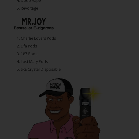
4.⁠ ⁠⁠Dodo Vape
5. ⁠Revoltage
1.⁠ ⁠Charlie Lovers Pods
2.⁠ ⁠⁠Elfa Pods
3.⁠ ⁠⁠187 Pods
4.⁠ ⁠⁠Lost Mary Pods
5.⁠ ⁠⁠SKE Crystal Disposable