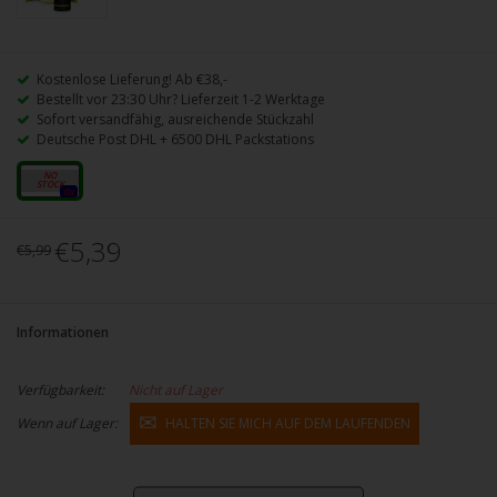
Kostenlose Lieferung! Ab €38,-
Bestellt vor 23:30 Uhr? Lieferzeit 1-2 Werktage
Sofort versandfähig, ausreichende Stückzahl
Deutsche Post DHL + 6500 DHL Packstations
16mg
0x
€5,39
€5,99
Informationen
Verfügbarkeit:
Nicht auf Lager
Wenn auf Lager:
HALTEN SIE MICH AUF DEM LAUFENDEN