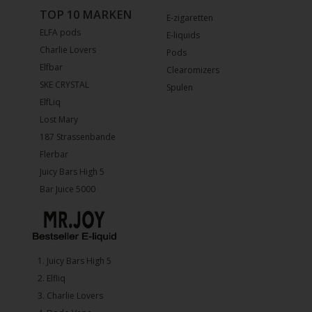
TOP 10 MARKEN
E-zigaretten
ELFA pods
E-liquids
Charlie Lovers
Pods
Elfbar
Clearomizers
SKE CRYSTAL
Spulen
ElfLiq
Lost Mary
187 Strassenbande
Flerbar
Juicy Bars High 5
Bar Juice 5000
1.⁠ ⁠Juicy Bars High 5
2.⁠ ⁠⁠Elfliq
3.⁠ ⁠⁠Charlie Lovers