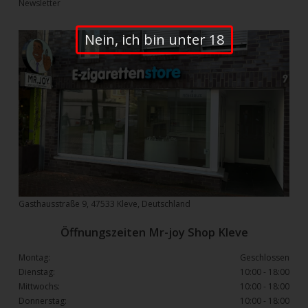
Newsletter
Nein, ich bin unter 18
Gasthausstraße 9, 47533 Kleve, Deutschland
Öffnungszeiten Mr-joy Shop Kleve
Montag:
Geschlossen
Dienstag:
10:00 - 18:00
Mittwochs:
10:00 - 18:00
Donnerstag:
10:00 - 18:00