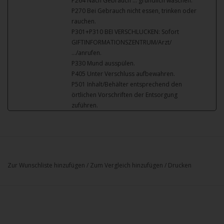
P264 Nach Gebrauch … gründlich waschen.
P270 Bei Gebrauch nicht essen, trinken oder
rauchen.
P301+P310 BEI VERSCHLUCKEN: Sofort
GIFTINFORMATIONSZENTRUM/Arzt/
…/anrufen.
P330 Mund ausspülen.
P405 Unter Verschluss aufbewahren.
P501 Inhalt/Behälter entsprechend den
örtlichen Vorschriften der Entsorgung
zuführen.
Zur Wunschliste hinzufügen
/
Zum Vergleich hinzufügen
/
Drucken