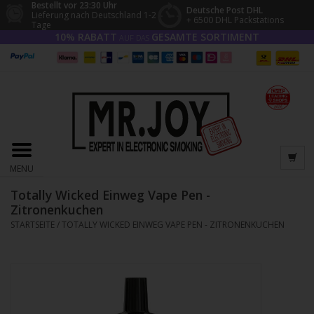
Bestellt vor 23:30 Uhr
Deutsche Post DHL
Lieferung nach Deutschland 1-2
+ 6500 DHL Packstations
Tage
10% RABATT
GESAMTE SORTIMENT
AUF DAS
MENU
Totally Wicked Einweg Vape Pen -
Zitronenkuchen
STARTSEITE
/
TOTALLY WICKED EINWEG VAPE PEN - ZITRONENKUCHEN