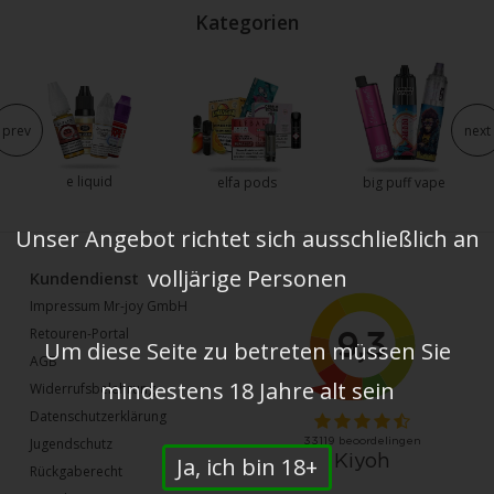
Kategorien
prev
next
e liquid
elfa pods
big puff vape
Unser Angebot richtet sich ausschließlich an
volljärige Personen
Kundendienst
Impressum Mr-joy GmbH
Retouren-Portal
Um diese Seite zu betreten müssen Sie
AGB
mindestens 18 Jahre alt sein
Widerrufsbelehrung
Datenschutzerklärung
Jugendschutz
Ja, ich bin 18+
Rückgaberecht