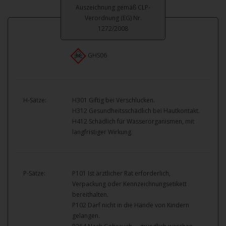
Auszeichnung gemäß CLP-
Verordnung (EG) Nr.
1272/2008
GHS06
H-Sätze:
H301 Giftig bei Verschlucken.
H312 Gesundheitsschädlich bei Hautkontakt.
H412 Schädlich für Wasserorganismen, mit
langfristiger Wirkung.
P-Sätze:
P101 Ist ärztlicher Rat erforderlich,
Verpackung oder Kennzeichnungsetikett
bereithalten.
P102 Darf nicht in die Hände von Kindern
gelangen.