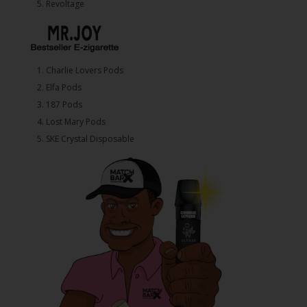
5. ⁠Revoltage
1.⁠ ⁠Charlie Lovers Pods
2.⁠ ⁠⁠Elfa Pods
3.⁠ ⁠⁠187 Pods
4.⁠ ⁠⁠Lost Mary Pods
5.⁠ ⁠⁠SKE Crystal Disposable