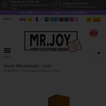
Bestellt vor 23:30 Uhr
Deutsche Post DHL
Lieferung nach Deutschland 1-2
+ 6500 DHL Packstations
Tage
10% RABATT
GESAMTE SORTIMENT
AUF DAS
MENU
Vozol Nikotinsalz - Cola
STARTSEITE
/
VOZOL NIKOTINSALZ - COLA