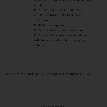
P270 Bei Gebrauch nicht essen, trinken oder
rauchen.
P301+P310 BEI VERSCHLUCKEN: Sofort
GIFTINFORMATIONSZENTRUM/Arzt/
…/anrufen.
P330 Mund ausspülen.
P405 Unter Verschluss aufbewahren.
P501 Inhalt/Behälter entsprechend den
örtlichen Vorschriften der Entsorgung
zuführen.
Zur Wunschliste hinzufügen
/
Zum Vergleich hinzufügen
/
Drucken
Kategorien