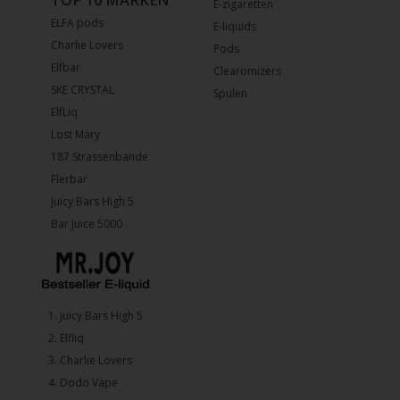
E-zigaretten
ELFA pods
E-liquids
Charlie Lovers
Pods
Elfbar
Clearomizers
SKE CRYSTAL
Spulen
ElfLiq
Lost Mary
187 Strassenbande
Flerbar
Juicy Bars High 5
Bar Juice 5000
1.⁠ ⁠Juicy Bars High 5
2.⁠ ⁠⁠Elfliq
3.⁠ ⁠⁠Charlie Lovers
4.⁠ ⁠⁠Dodo Vape