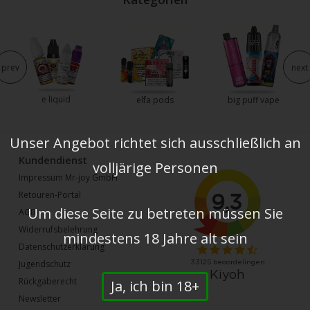
prev
next
e liquid
elfa pods
big puff vape
Unser Angebot richtet sich ausschließlich an
Kundendienst
volljärige Personen
Impressum Mr-joy GmbH
Retouren-Portal
Um diese Seite zu betreten müssen Sie
AGB
Widerrufsbelehrung
mindestens 18 Jahre alt sein
Datenschutzerklärung
Jugendschutz
Rückgaberecht
Ja, ich bin 18+
Newsletter