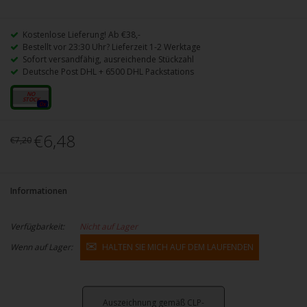
Kostenlose Lieferung! Ab €38,-
Bestellt vor 23:30 Uhr? Lieferzeit 1-2 Werktage
Sofort versandfähig, ausreichende Stückzahl
Deutsche Post DHL + 6500 DHL Packstations
20mg
0x
€6,48
€7,20
Informationen
Verfügbarkeit:
Nicht auf Lager
Wenn auf Lager:
HALTEN SIE MICH AUF DEM LAUFENDEN
Auszeichnung gemäß CLP-