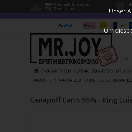
FREIES Verschiffen oben:
B
€38,- Deutschland
L
Unser An
Um diese 
Verw
E-ZIGARETTEN
ELFBAR
ELFA PODS
EINWEG
die
MODS
DIY
VAPORIZER
POUCHES
SUPERIOR B
Pfeile
nach
oben
Canapuff Carts 95% - King Luis
und
unten
um
das