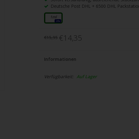
gbare
Deutsche Post DHL + 6500 DHL Packstatio
nis
uwählen.
1ml
28x
ke
€14,35
€15,95
betaste,
Informationen
ewählten
rgebnis
Verfügbarkeit:
Auf Lager
gen.
tzer
hgeräten
en
h-