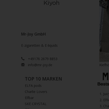
Mr-Joy GmbH
E-zigaretten & E-liquids
+49176 2679 8853
info@mr-joy.de
Kiefho
TOP 10 MARKEN
ELFA pods
Charlie Lovers
1.⁠ ⁠Ju
Elfbar
2.⁠ ⁠⁠Elfl
SKE CRYSTAL
3.⁠ ⁠⁠C