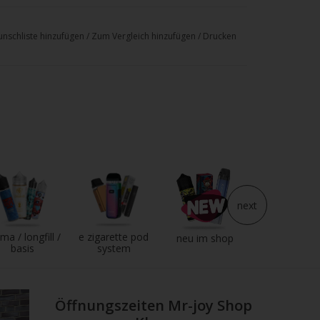
nschliste hinzufügen
/
Zum Vergleich hinzufügen
/
Drucken
next
ma / longfill /
e zigarette pod
e liquid
neu im shop
basis
system
Öffnungszeiten Mr-joy Shop