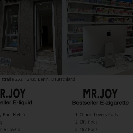
lztraße 253, 12435 Berlin, Deutschland
icy Bars High 5
1.⁠ ⁠Charlie Lovers Pods
iq
2.⁠ ⁠⁠Elfa Pods
harlie Lovers
3.⁠ ⁠⁠187 Pods