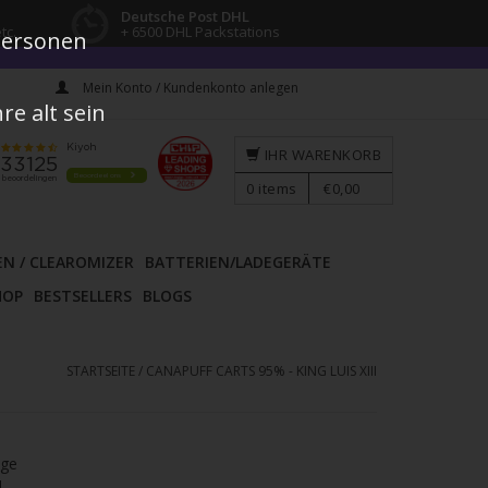
Deutsche Post DHL
tc.
+ 6500 DHL Packstations
 Personen
Mein Konto / Kundenkonto anlegen
e alt sein
IHR WARENKORB
0
items
€0,00
EN / CLEAROMIZER
BATTERIEN/LADEGERÄTE
HOP
BESTSELLERS
BLOGS
STARTSEITE
/
CANAPUFF CARTS 95% - KING LUIS XIII
age
l