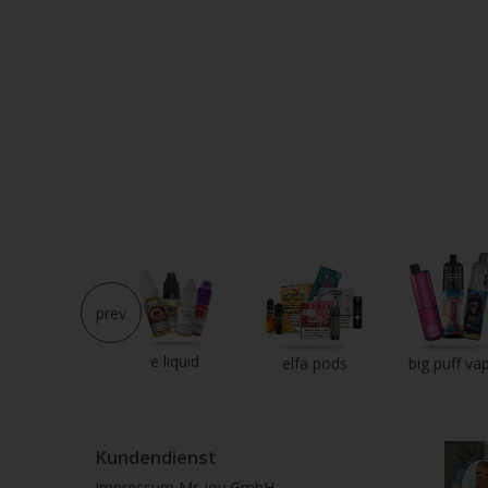
Strei
verw
prev
e liquid
neu im shop
elfa pods
big puff va
Kundendienst
Impressum Mr-joy GmbH