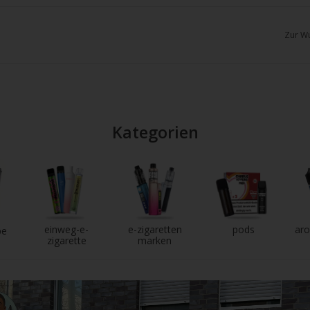
chgesten
enden.
Zur Wu
Kategorien
einweg-e-
e-zigaretten
pods
aro
pe
zigarette
marken