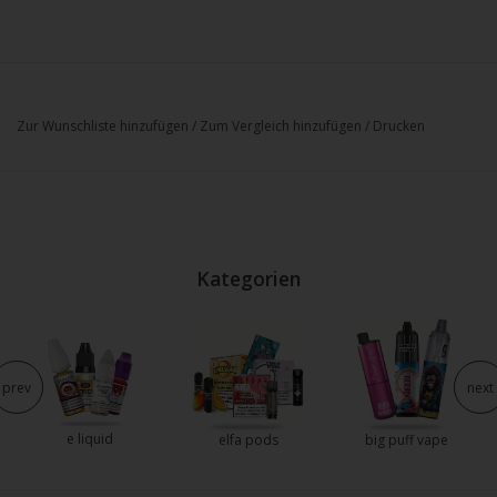
Zur Wunschliste hinzufügen
/
Zum Vergleich hinzufügen
/
Drucken
Kategorien
prev
next
e liquid
elfa pods
big puff vape