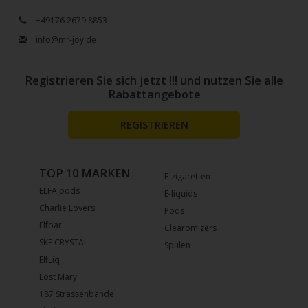
+49176 2679 8853
info@mr-joy.de
Registrieren Sie sich jetzt !!! und nutzen Sie alle
Rabattangebote
REGISTRIEREN
TOP 10 MARKEN
E-zigaretten
ELFA pods
E-liquids
Charlie Lovers
Pods
Elfbar
Clearomizers
SKE CRYSTAL
Spulen
ElfLiq
Lost Mary
187 Strassenbande