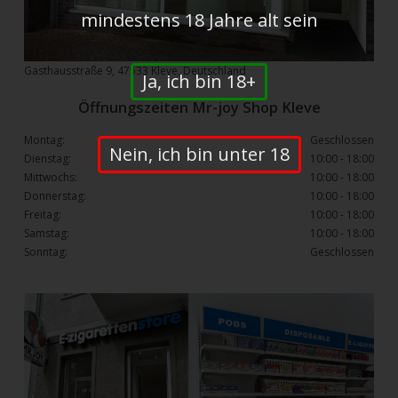
mindestens 18 Jahre alt sein
Gasthausstraße 9, 47533 Kleve, Deutschland
Ja, ich bin 18+
Öffnungszeiten Mr-joy Shop Kleve
Montag:
Geschlossen
Nein, ich bin unter 18
Dienstag:
10:00 - 18:00
Mittwochs:
10:00 - 18:00
Donnerstag:
10:00 - 18:00
Freitag:
10:00 - 18:00
Samstag:
10:00 - 18:00
Sonntag:
Geschlossen