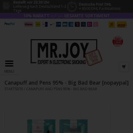
Bestellt vor 23:30 Uhr
Deutsche Post DHL
Lieferung nach Deutschland 1-2
+ 6500 DHL Packstations
Tage
10% RABATT
GESAMTE SORTIMENT
AUF DAS
MENU
Canapuff and Pens 95% - Big Bad Bear [nopaypal]
STARTSEITE
/
CANAPUFF AND PENS 95% - BIG BAD BEAR