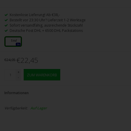
Kostenlose Lieferung! Ab €38,-
Bestellt vor 23:30 Uhr? Lieferzeit 1-2 Werktage
Sofort versandfähig, ausreichende Stückzahl
Deutsche Post DHL + 6500 DHL Packstations
1ml
9x
€22,45
€24,95
+
ZUM WARENKORB
-
Informationen
Verfügbarkeit:
Auf Lager