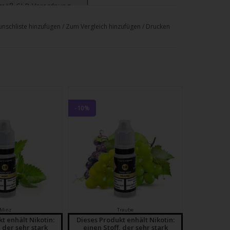
emäß CLP-Verordnung
. 1272/2008
nschliste hinzufügen
/
Zum Vergleich hinzufügen
/
Drucken
schlucken.
-10%
hädlich bei Hautkontakt.
Wasserorganismen, mit langfristiger
Rat erforderlich, Verpackung oder
tt bereithalten.
die Hände von Kindern gelangen.
Minz
Traube
h … gründlich waschen.
t enhält Nikotin:
Dieses Produkt enhält Nikotin:
, der sehr stark
einen Stoff, der sehr stark