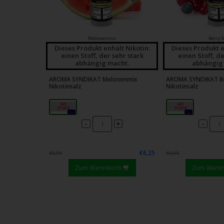
Melonenmix
Berry 
Dieses Produkt enhält Nikotin:
Dieses Produkt e
einen Stoff, der sehr stark
einen Stoff, de
abhängig macht.
abhängig
AROMA SYNDIKAT Melonenmix
AROMA SYNDIKAT Be
Nikotinsalz
Nikotinsalz
18mg
18mg
0x
0x
-
-
+
€6,25
€6,95
€6,95
Zum Warenkorb
Zum Ware