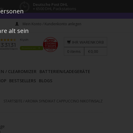
Deutsche Post DHL
tc.
+ 6500 DHL Packstations
 Personen
Mein Konto / Kundenkonto anlegen
e alt sein
IHR WARENKORB
0
items
€0,00
EN / CLEAROMIZER
BATTERIEN/LADEGERÄTE
HOP
BESTSELLERS
BLOGS
STARTSEITE
/
AROMA SYNDIKAT CAPPUCCINO NIKOTINSALZ
age
l