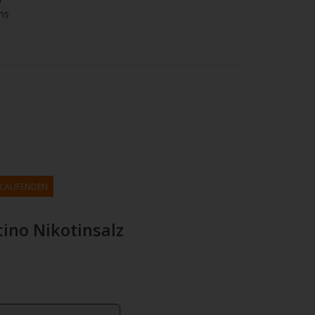
ns
M LAUFENDEN
no Nikotinsalz