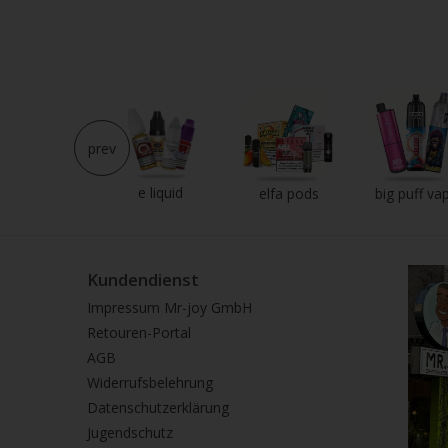
prev
e liquid
neu im shop
elfa pods
big puff va
Kundendienst
Impressum Mr-joy GmbH
Retouren-Portal
AGB
Widerrufsbelehrung
Datenschutzerklärung
Jugendschutz