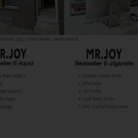
lztraße 253, 12435 Berlin, Deutschland
icy Bars High 5
1.⁠ ⁠Charlie Lovers Pods
iq
2.⁠ ⁠⁠Elfa Pods
harlie Lovers
3.⁠ ⁠⁠187 Pods
Dodo Vape
4.⁠ ⁠⁠Lost Mary Pods
voltage
5.⁠ ⁠⁠SKE Crystal Disposable