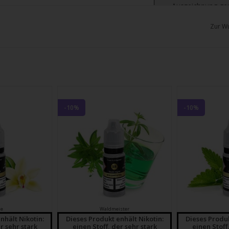
chgesten
Auszeichnung g
enden.
(EG) Nr
Zur Wu
GHS06
H-Sätze:
H301 Giftig bei Ver
-10%
-10%
H312 Gesundheitssc
H412 Schädlich für 
Wirkung.
P-Sätze:
P101 Ist ärztlicher 
Kennzeichnungsetike
P102 Darf nicht in 
le
Waldmeister
P264 Nach Gebrauc
nhält Nikotin:
Dieses Produkt enhält Nikotin:
Dieses Produk
r sehr stark
einen Stoff, der sehr stark
einen Stoff