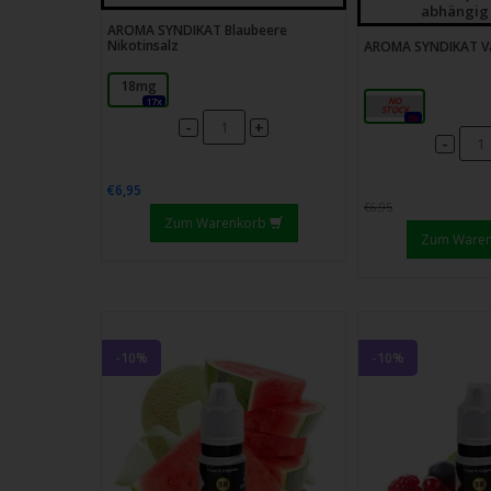
abhängig
AROMA SYNDIKAT Blaubeere
Nikotinsalz
AROMA SYNDIKAT Van
18mg
18mg
17x
0x
-
+
-
€6,95
€6,95
Zum Warenkorb
Zum Ware
-10%
-10%