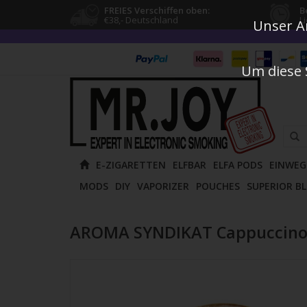
FREIES Verschiffen oben:
B
€38,- Deutschland
L
Unser An
Um diese 
Verw
E-ZIGARETTEN
ELFBAR
ELFA PODS
EINWEG
die
MODS
DIY
VAPORIZER
POUCHES
SUPERIOR B
Pfeile
nach
oben
AROMA SYNDIKAT Cappuccino 
und
unten
um
das