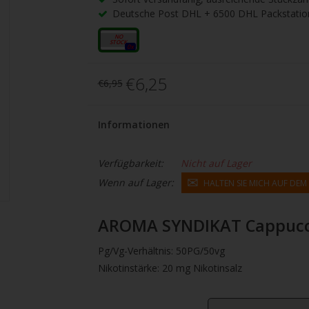
gbare
Deutsche Post DHL + 6500 DHL Packstatio
nis
uwählen.
20mg
0x
ke
€6,25
€6,95
betaste,
Informationen
ewählten
rgebnis
Verfügbarkeit:
Nicht auf Lager
Wenn auf Lager:
HALTEN SIE MICH AUF DE
gen.
tzer
AROMA SYNDIKAT Cappucci
hgeräten
Pg/Vg-Verhältnis: 50PG/50vg
en
Nikotinstärke: 20 mg Nikotinsalz
h-