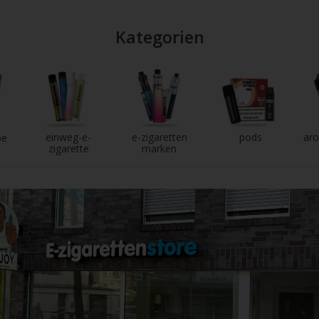
Kategorien
einweg-e-
e-zigaretten
pods
aro
pe
zigarette
marken