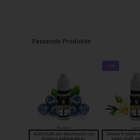
Strei
verw
Passende Produkte
-10%
Blaubeere
Vanil
Außerhalb der Reichweite von
Dieses Produkt e
Kindern aufbewahren
einen Stoff, de