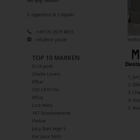
Mr-Joy GmbH
E-zigaretten & E-liquids
+49176 2679 8853
info@mr-joy.de
Kiefho
TOP 10 MARKEN
ELFA pods
Charlie Lovers
1.⁠ ⁠Ju
Elfbar
2.⁠ ⁠⁠Elfl
SKE CRYSTAL
3.⁠ ⁠⁠C
ElfLiq
4.⁠ ⁠⁠
Lost Mary
5. ⁠Re
187 Strassenbande
Flerbar
Juicy Bars High 5
Bar Juice 5000