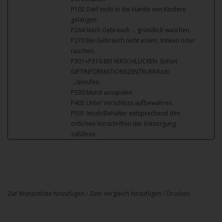
P102 Darf nicht in die Hände von Kindern
gelangen.
P264 Nach Gebrauch … gründlich waschen.
P270 Bei Gebrauch nicht essen, trinken oder
rauchen.
P301+P310 BEI VERSCHLUCKEN: Sofort
GIFTINFORMATIONSZENTRUM/Arzt/
…/anrufen.
P330 Mund ausspülen.
P405 Unter Verschluss aufbewahren.
P501 Inhalt/Behälter entsprechend den
örtlichen Vorschriften der Entsorgung
zuführen.
Zur Wunschliste hinzufügen
/
Zum Vergleich hinzufügen
/
Drucken