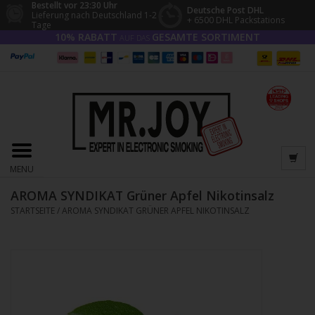
Bestellt vor 23:30 Uhr
Deutsche Post DHL
Lieferung nach Deutschland 1-2
+ 6500 DHL Packstations
Tage
10% RABATT
GESAMTE SORTIMENT
AUF DAS
MENU
AROMA SYNDIKAT Grüner Apfel Nikotinsalz
STARTSEITE
/
AROMA SYNDIKAT GRÜNER APFEL NIKOTINSALZ