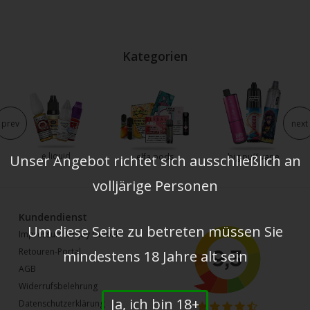
Kategorien
prev
next
e liquid
elfa pods
big puff vape
Unser Angebot richtet sich ausschließlich an
volljärige Personen
Kundendienst
Um diese Seite zu betreten müssen Sie
Impressum Mr-joy GmbH
Retouren-Portal
mindestens 18 Jahre alt sein
AGB
Widerrufsbelehrung
Ja, ich bin 18+
Datenschutzerklärung