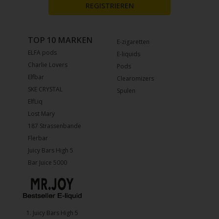
REGISTRIEREN
TOP 10 MARKEN
E-zigaretten
ELFA pods
E-liquids
Charlie Lovers
Pods
Elfbar
Clearomizers
SKE CRYSTAL
Spulen
ElfLiq
Lost Mary
187 Strassenbande
Flerbar
Juicy Bars High 5
Bar Juice 5000
1.⁠ ⁠Juicy Bars High 5