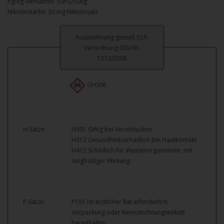
Pg/Vg-Verhältnis: 50PG/50vg
Nikotinstärke: 20 mg Nikotinsalz
Auszeichnung gemäß CLP-
Verordnung (EG) Nr.
1272/2008
GHS06
H-Sätze:
H301 Giftig bei Verschlucken.
H312 Gesundheitsschädlich bei Hautkontakt.
H412 Schädlich für Wasserorganismen, mit
langfristiger Wirkung.
P-Sätze:
P101 Ist ärztlicher Rat erforderlich,
Verpackung oder Kennzeichnungsetikett
bereithalten.