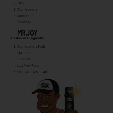
2.⁠ ⁠⁠Elfliq
3.⁠ ⁠⁠Charlie Lovers
4.⁠ ⁠⁠Dodo Vape
5. ⁠Revoltage
1.⁠ ⁠Charlie Lovers Pods
2.⁠ ⁠⁠Elfa Pods
3.⁠ ⁠⁠187 Pods
4.⁠ ⁠⁠Lost Mary Pods
5.⁠ ⁠⁠SKE Crystal Disposable