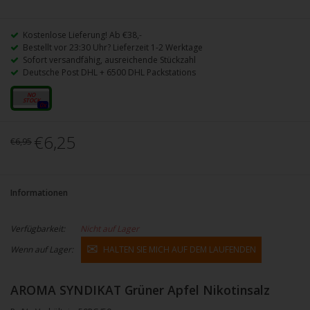
Kostenlose Lieferung! Ab €38,-
Bestellt vor 23:30 Uhr? Lieferzeit 1-2 Werktage
Sofort versandfähig, ausreichende Stückzahl
Deutsche Post DHL + 6500 DHL Packstations
18mg
0x
€6,25
€6,95
Informationen
Verfügbarkeit:
Nicht auf Lager
Wenn auf Lager:
HALTEN SIE MICH AUF DEM LAUFENDEN
AROMA SYNDIKAT Grüner Apfel Nikotinsalz