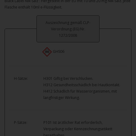
Black Label Nik-Salz : Hergestellt in der EU mit 10 und 20 mg Nik-Salz. Jede
Flasche enthält 10ml e-Flüssigkeit.
Auszeichnung gemäß CLP-
Verordnung (EG) Nr.
1272/2008
GHS06
H-Sätze:
H301 Giftig bei Verschlucken.
H312 Gesundheitsschädlich bei Hautkontakt.
H412 Schädlich für Wasserorganismen, mit
langfristiger Wirkung.
P-Sätze:
P101 Ist ärztlicher Rat erforderlich,
Verpackung oder Kennzeichnungsetikett
bereithalten.