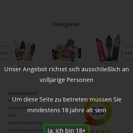
Kategorien
prev
next
e liquid
elfa pods
big puff vape
Unser Angebot richtet sich ausschließlich an
volljärige Personen
Kundendienst
Um diese Seite zu betreten müssen Sie
Impressum Mr-joy GmbH
Retouren-Portal
mindestens 18 Jahre alt sein
AGB
Widerrufsbelehrung
Ja, ich bin 18+
Datenschutzerklärung