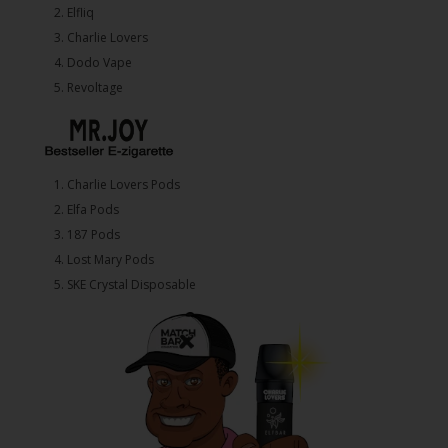
2.⁠ ⁠⁠Elfliq
3.⁠ ⁠⁠Charlie Lovers
4.⁠ ⁠⁠Dodo Vape
5. ⁠Revoltage
1.⁠ ⁠Charlie Lovers Pods
2.⁠ ⁠⁠Elfa Pods
3.⁠ ⁠⁠187 Pods
4.⁠ ⁠⁠Lost Mary Pods
5.⁠ ⁠⁠SKE Crystal Disposable