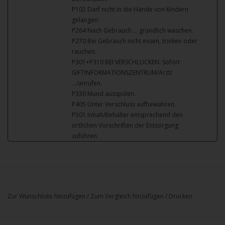
P102 Darf nicht in die Hände von Kindern
gelangen.
P264 Nach Gebrauch … gründlich waschen.
P270 Bei Gebrauch nicht essen, trinken oder
rauchen.
P301+P310 BEI VERSCHLUCKEN: Sofort
GIFTINFORMATIONSZENTRUM/Arzt/
…/anrufen.
P330 Mund ausspülen.
P405 Unter Verschluss aufbewahren.
P501 Inhalt/Behälter entsprechend den
örtlichen Vorschriften der Entsorgung
zuführen.
Zur Wunschliste hinzufügen
/
Zum Vergleich hinzufügen
/
Drucken