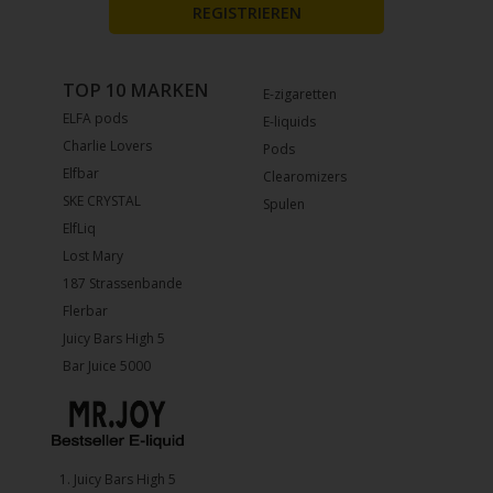
REGISTRIEREN
TOP 10 MARKEN
E-zigaretten
ELFA pods
E-liquids
Charlie Lovers
Pods
Elfbar
Clearomizers
SKE CRYSTAL
Spulen
ElfLiq
Lost Mary
187 Strassenbande
Flerbar
Juicy Bars High 5
Bar Juice 5000
1.⁠ ⁠Juicy Bars High 5