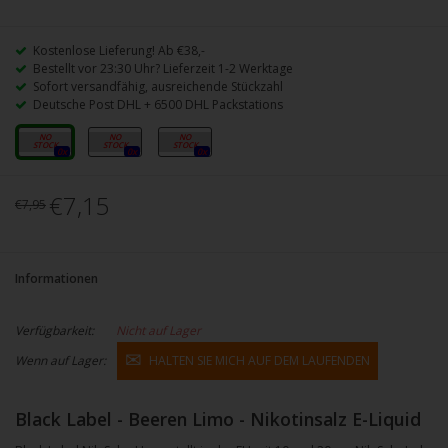
Kostenlose Lieferung! Ab €38,-
Bestellt vor 23:30 Uhr? Lieferzeit 1-2 Werktage
Sofort versandfähig, ausreichende Stückzahl
Deutsche Post DHL + 6500 DHL Packstations
10mg
15mg
20mg
0x
0x
0x
€7,15
€7,95
Informationen
Verfügbarkeit:
Nicht auf Lager
Wenn auf Lager:
HALTEN SIE MICH AUF DEM LAUFENDEN
Black Label - Beeren Limo - Nikotinsalz E-Liquid