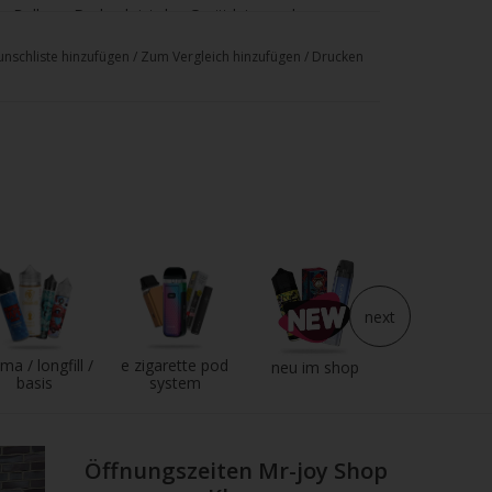
 Ballons. Dadurch ist das Gerät leise und
hlschlange aus Edelstahl sorgt für einen konstant
nschliste hinzufügen
/
Zum Vergleich hinzufügen
/
Drucken
°F)
2,4 Zoll)
next
ma / longfill /
e zigarette pod
e liquid
neu im shop
basis
system
Öffnungszeiten Mr-joy Shop