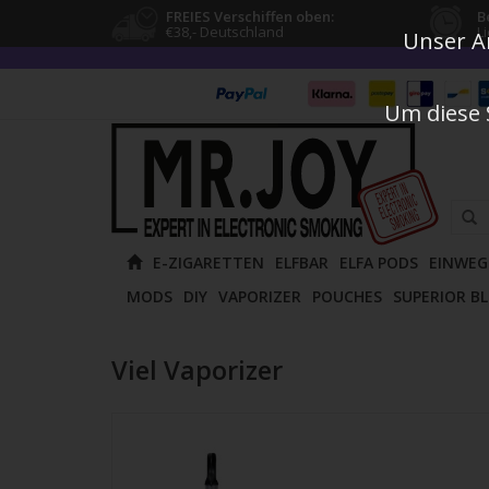
FREIES Verschiffen oben:
B
€38,- Deutschland
L
Unser An
Um diese 
Verw
E-ZIGARETTEN
ELFBAR
ELFA PODS
EINWEG
die
MODS
DIY
VAPORIZER
POUCHES
SUPERIOR B
Pfeile
nach
oben
Viel Vaporizer
und
unten
um
das