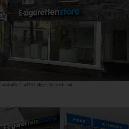
1x Gewürzmühle (ca. Ø 59 mm)
1x Reinigungsbürste
1x Bedienungsanleitung
Storz & Bickel leben von Kreativität und Innovat
Beweis dafür, wie kreativ und innovativ diese Pr
einer der seltsamsten Vaporizer auf dem Markt
Der Plenty ist ein großartiges Beispiel für deut
einzigartiges Gerät, das nicht nur für das Aug
außergewöhnliches Gerät, das ein erstklassiges
vollgepackt mit Funktionen, die Ihnen und Ihre
Wie der Plenty Vaporizer funktioniert
ausstraße 9, 47533 Kleve, Deutschland
Sie können Ihre Sitzung mit dem Plenty Vaporiz
umlegen, um das Gerät mit Strom zu versorgen.
lässt das Gerät aufheizen, während du es in der
abzulegen. Es heizt nur so lange auf, wie der A
Füllen Sie die Heizkammer weiter mit Ihrem Lieb
Gerät vollständig zusammengebaut und auf die r