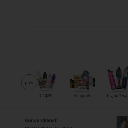
Strei
verw
prev
e liquid
neu im shop
elfa pods
big puff va
Kundendienst