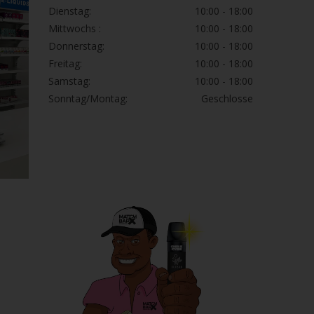
 ist das!
Dienstag:
10:00 - 18:00
Mittwochs :
10:00 - 18:00
Donnerstag:
10:00 - 18:00
ität seiner Geräte zu einer Art Moloch entwickelt.
Freitag:
10:00 - 18:00
assic oder den neueren Plenty Vaporizer kaufen, Sie
Samstag:
10:00 - 18:00
Konstruktion, die für deutsche Ingenieurskunst
Sonntag/Montag:
Geschlosse
en Geschichte so gut geschlagen.
tet eine hochwertige Konstruktion und ein
as Engagement der Marke, bei jeder produzierten
Kühlschlange und die Heizkammer, die gut gestaltet
Session zu liefern.
alog zu den Schaltern sind. Damit sollen aber
der Bauweise und Qualität des Plenty Vaporizers
t.
rzugt, aber nicht auf die Robustheit und Qualität
 den Hybrid Vaporizer entscheiden, der ebenfalls