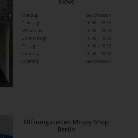
Kleve
Montag:
Geschlossen
Dienstag:
10:00 - 18:00
ion. Die Präsenz des Plenty Vaporizers ist ein
Mittwochs:
10:00 - 18:00
oduktlinie sein kann. Der Plenty Vaporizer ist wohl
Donnerstag:
10:00 - 18:00
.
Freitag:
10:00 - 18:00
sche Ingenieurskunst vom Feinsten. Es ist ein
Samstag:
10:00 - 18:00
e angenehm ist, sondern auch ein
Sonntag:
Geschlossen
 Dampferlebnis bietet. Es ist ein Desktop-Vaporizer
n Freunden eine großartige Session garantieren.
er beginnen, indem Sie zuerst den Schalter
 Dann stellst du deine Temperatur selbst ein und
 Hand hast. Achten Sie darauf, das Gerät nicht
bzug gedrückt wird.
Öffnungszeiten Mr-joy Shop
lingskraut und schließen Sie sie dann. Sobald das
Berlin
ichtige Temperatur aufgeheizt ist, können Sie die