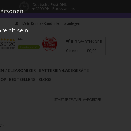
Deutsche Post DHL
tc.
+ 6500 DHL Packstations
 Personen
Mein Konto / Kundenkonto anlegen
e alt sein
IHR WARENKORB
0
items
€0,00
EN / CLEAROMIZER
BATTERIEN/LADEGERÄTE
HOP
BESTSELLERS
BLOGS
STARTSEITE
/
VIEL VAPORIZER
age
l