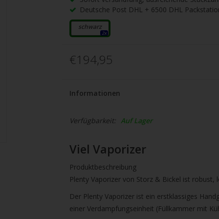
gbare
Deutsche Post DHL + 6500 DHL Packstatio
nis
uwählen.
schwarz
2x
ke
€194,95
betaste,
Informationen
ewählten
rgebnis
Verfügbarkeit:
Auf Lager
gen.
Viel Vaporizer
tzer
Produktbeschreibung
hgeräten
Plenty Vaporizer von Storz & Bickel ist robust, le
en
Der Plenty Vaporizer ist ein erstklassiges Han
h-
einer Verdampfungseinheit (Füllkammer mit Küh