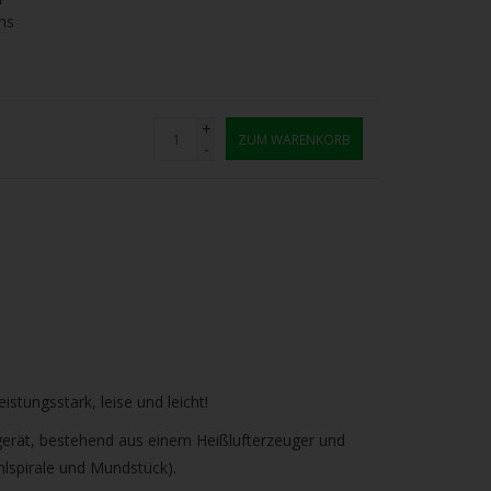
ns
+
ZUM WARENKORB
-
istungsstark, leise und leicht!
dgerät, bestehend aus einem Heißlufterzeuger und
lspirale und Mundstück).