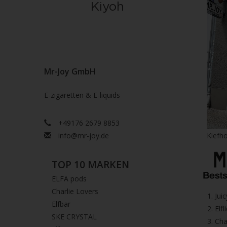
Mr-Joy GmbH
E-zigaretten & E-liquids
+49176 2679 8853
info@mr-joy.de
Kiefho
TOP 10 MARKEN
ELFA pods
Charlie Lovers
1.⁠ ⁠Ju
Elfbar
2.⁠ ⁠⁠Elfl
SKE CRYSTAL
3.⁠ ⁠⁠C