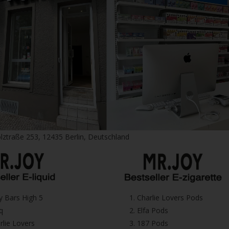
Spitze des Mundstücks herausziehen. So einfach
Produktionsqualität
Storz & Bickel hat sich in Sachen Fertigungsqual
Egal, ob Sie den über 20 Jahre alten Volcano Cl
erhalten immer die gleiche robuste und solide 
steht. Deshalb hat sich die Marke in ihrer lang
Der Plenty trägt den Mantel nach vorne und bie
ausgeklügeltes Design. Es ist ein Beweis für d
Einheit die beste Qualität zu liefern.
Das Gerät verfügt über ein Edelstahlrohr, die 
lztraße 253, 12435 Berlin, Deutschland
und hergestellt sind, um eine fantastische Vape-
Die Zifferblätter sind etwas veraltet, da sie an
Schwächen und Ausfälle minimiert werden. Bei 
können Sie sicher sein, dass das Gerät lange häl
icy Bars High 5
1.⁠ ⁠Charlie Lovers Pods
Wer ein technisch fortschrittlicheres Gerät bevo
iq
2.⁠ ⁠⁠Elfa Pods
des Plenty verzichten möchte, der kann sich für
harlie Lovers
3.⁠ ⁠⁠187 Pods