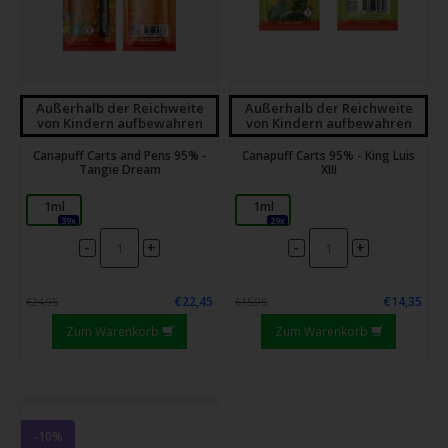
Außerhalb der Reichweite
Außerhalb der Reichweite
von Kindern aufbewahren
von Kindern aufbewahren
Canapuff Carts and Pens 95% -
Canapuff Carts 95% - King Luis
Tangie Dream
XIII
1ml
1ml
39x
29x
-
-
+
+
€22,45
€14,35
€24,95
€15,95
Zum Warenkorb
Zum Warenkorb
-10%