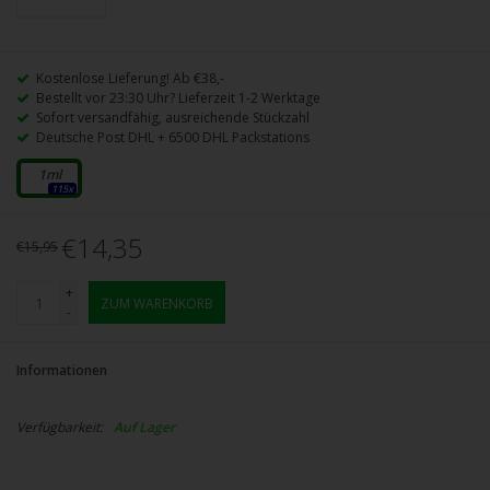
Kostenlose Lieferung! Ab €38,-
Bestellt vor 23:30 Uhr? Lieferzeit 1-2 Werktage
Sofort versandfähig, ausreichende Stückzahl
Deutsche Post DHL + 6500 DHL Packstations
1ml
115x
€14,35
€15,95
+
ZUM WARENKORB
-
Informationen
Verfügbarkeit:
Auf Lager