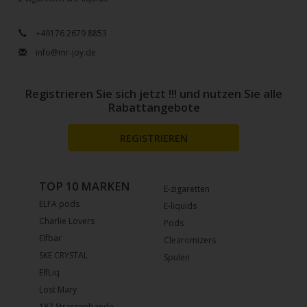
+49176 2679 8853
info@mr-joy.de
Registrieren Sie sich jetzt !!! und nutzen Sie alle
Rabattangebote
REGISTRIEREN
TOP 10 MARKEN
E-zigaretten
ELFA pods
E-liquids
Charlie Lovers
Pods
Elfbar
Clearomizers
SKE CRYSTAL
Spulen
ElfLiq
Lost Mary
187 Strassenbande