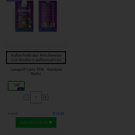
Außerhalb der Reichweite
von Kindern aufbewahren
Canapuff Carts 95% - Rainbow
Runtz
1ml
80x
-
+
€14,35
€15,95
Zum Warenkorb