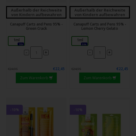
Außerhalb der Reichweite
Außerhalb der Reichweite
von Kindern aufbewahren
von Kindern aufbewahren
Canapuff Carts and Pens 95% -
Canapuff Carts and Pens 95% -
Green Crack
Lemon Cherry Gelato
1ml
1ml
10x
84x
-
-
+
+
€22,45
€22,45
€24,95
€24,95
Zum Warenkorb
Zum Warenkorb
-10%
-10%