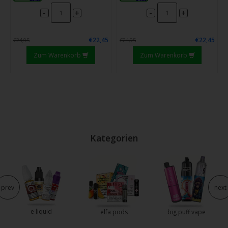
-
-
+
+
€22,45
€22,45
€24,95
€24,95
Zum Warenkorb
Zum Warenkorb
Kategorien
prev
next
e liquid
elfa pods
big puff vape