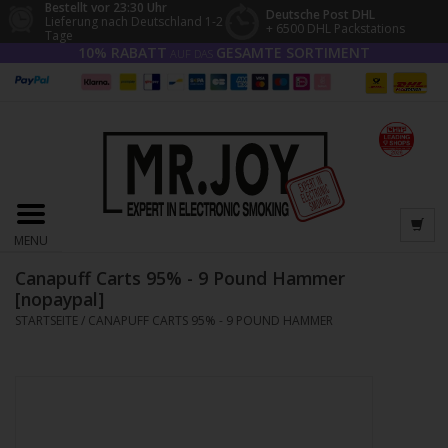
Bestellt vor 23:30 Uhr
Deutsche Post DHL
Lieferung nach Deutschland 1-2
+ 6500 DHL Packstations
Tage
10% RABATT
GESAMTE SORTIMENT
AUF DAS
MENU
Canapuff Carts 95% - 9 Pound Hammer
[nopaypal]
STARTSEITE
/
CANAPUFF CARTS 95% - 9 POUND HAMMER