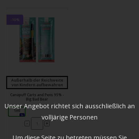
-10%
Außerhalb der Reichweite
von Kindern aufbewahren
Canapuff Carts and Pens 95% -
Big Bad Bear
Unser Angebot richtet sich ausschließlich an
1ml
volljärige Personen
9x
-
+
Um diese Seite zu betreten müssen Sie